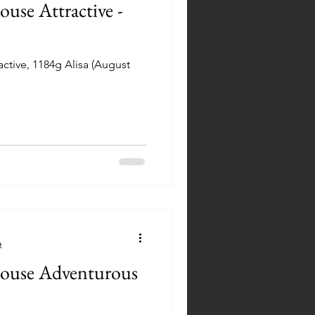
use Attractive -
ctive, 1184g Alisa (August
t
house Adventurous