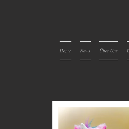
Home
News
Über Uns
D