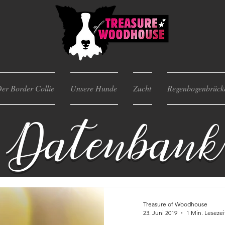
er Border Collie
Unsere Hunde
Zucht
Regenbogenbrück
Datenbank
Treasure of Woodhouse
23. Juni 2019
1 Min. Lesezei