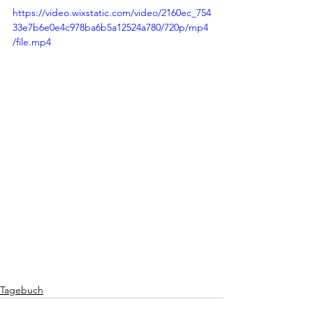
https://video.wixstatic.com/video/2160ec_754
33e7b6e0e4c978ba6b5a12524a780/720p/mp4
/file.mp4
Tagebuch